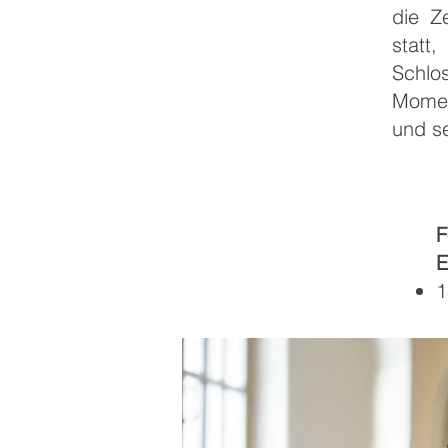
die Z
statt
Schlo
Momen
und se
F
E
1