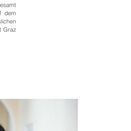
desamt
uf dem
lichen
t Graz